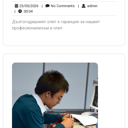
23/05/2026
No
admin
23/05/2026
|
No Comments
|
admin
00:04
Comments
|
00:04
Дългогодишният опит е гаранция за нашият
професионализъм и опит.