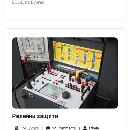
ЕООД гр. Бургас
Релейни защити
17/05/2026
No
admin
17/05/2026
|
No Comments
|
admin