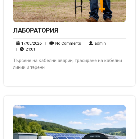
ЛАБОРАТОРИЯ
17/05/2026
No
admin
17/05/2026
|
No Comments
|
admin
21:01
Comments
|
21:01
Търсене на кабелни аварии, трасиране на кабелни
линии и терени