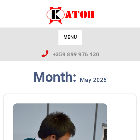
Skip
to
content
MENU
+359 899 976 474
Month:
May 2026