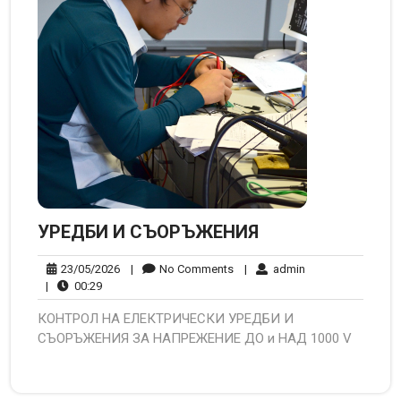
УРЕДБИ И СЪОРЪЖЕНИЯ
23/05/2026
No
admin
23/05/2026
|
No Comments
|
admin
00:29
Comments
|
00:29
КОНТРОЛ НА ЕЛЕКТРИЧЕСКИ УРЕДБИ И
СЪОРЪЖЕНИЯ ЗА НАПРЕЖЕНИЕ ДО и НАД 1000 V