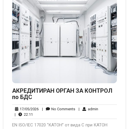
АКРЕДИТИРАН ОРГАН ЗА КОНТРОЛ
по БДС
17/05/2026
No
admin
17/05/2026
|
No Comments
|
admin
22:11
Comments
|
22:11
EN ISO/IEC 17020 “КАТОН” от вида С при КАТОН